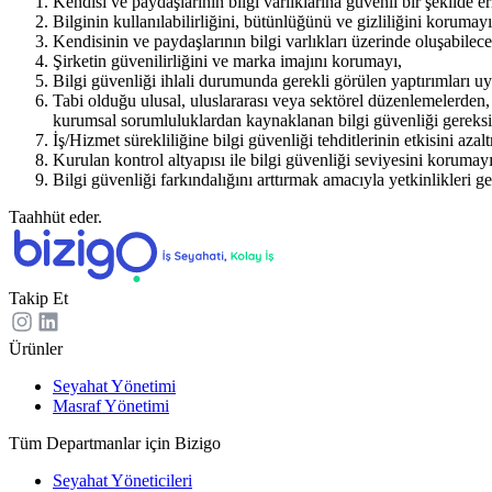
Kendisi ve paydaşlarının bilgi varlıklarına güvenli bir şekilde e
Bilginin kullanılabilirliğini, bütünlüğünü ve gizliliğini korumayı
Kendisinin ve paydaşlarının bilgi varlıkları üzerinde oluşabilec
Şirketin güvenilirliğini ve marka imajını korumayı,
Bilgi güvenliği ihlali durumunda gerekli görülen yaptırımları u
Tabi olduğu ulusal, uluslararası veya sektörel düzenlemelerden,
kurumsal sorumluluklardan kaynaklanan bilgi güvenliği gereksi
İş/Hizmet sürekliliğine bilgi güvenliği tehditlerinin etkisini azal
Kurulan kontrol altyapısı ile bilgi güvenliği seviyesini korumayı
Bilgi güvenliği farkındalığını arttırmak amacıyla yetkinlikleri ge
Taahhüt eder.
Takip Et
Ürünler
Seyahat Yönetimi
Masraf Yönetimi
Tüm Departmanlar için Bizigo
Seyahat Yöneticileri