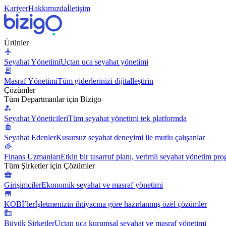
Kariyer
Hakkımızda
İletişim
Ürünler
Seyahat Yönetimi
Uçtan uca seyahat yönetimi
Masraf Yönetimi
Tüm giderlerinizi dijitalleştirin
Çözümler
Tüm Departmanlar için Bizigo
Seyahat Yöneticileri
Tüm seyahat yönetimi tek platformda
Seyahat Edenler
Kusursuz seyahat deneyimi ile mutlu çalışanlar
Finans Uzmanları
Etkin bir tasarruf planı, verimli seyahat yönetim pr
Tüm Şirketler için Çözümler
Girişimciler
Ekonomik seyahat ve masraf yönetimi
KOBİ’ler
İşletmenizin ihtiyacına göre hazırlanmış özel çözümler
Büyük Şirketler
Uçtan uca kurumsal seyahat ve masraf yönetimi