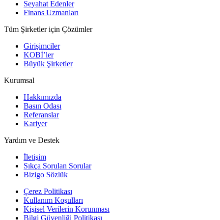
Seyahat Edenler
Finans Uzmanları
Tüm Şirketler için Çözümler
Girişimciler
KOBİ’ler
Büyük Şirketler
Kurumsal
Hakkımızda
Basın Odası
Referanslar
Kariyer
Yardım ve Destek
İletişim
Sıkça Sorulan Sorular
Bizigo Sözlük
Çerez Politikası
Kullanım Koşulları
Kişisel Verilerin Korunması
Bilgi Güvenliği Politikası