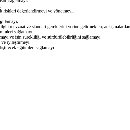
rişim sağlamayı,
,
ek riskleri değerlendirmeyi ve yönetmeyi,
ygulamayı,
 ilgili mevzuat ve standart gereklerini yerine getirmekten, anlaşmalard
nimleri sağlamayı,
tmayı ve işin sürekliliği ve sürdürülebilirliğini sağlamayı,
 ve iyileştirmeyi,
liştirecek eğitimleri sağlamayı